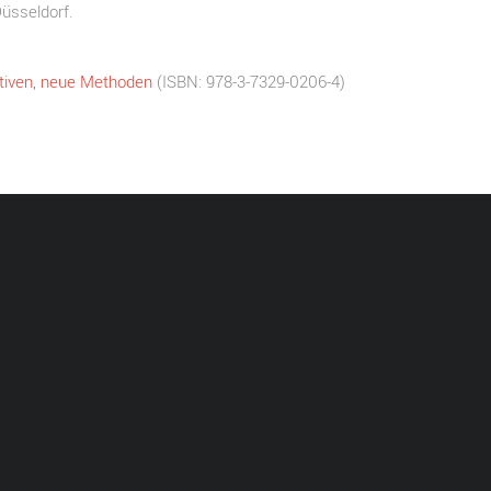
üsseldorf.
tiven, neue Methoden
(ISBN: 978-3-7329-0206-4)