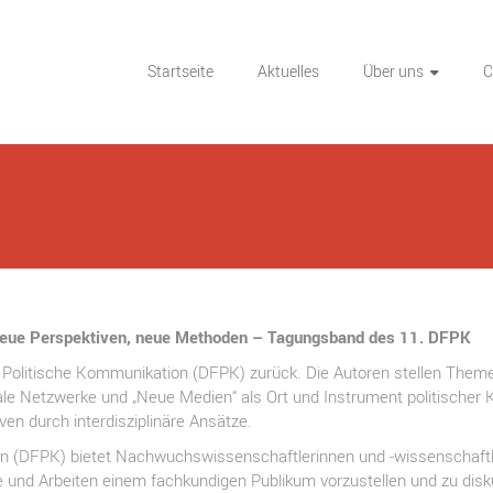
Startseite
Aktuelles
Über uns
C
eue Perspektiven, neue Methoden – Tagungsband des 11. DFPK
Politische Kommunikation (DFPK) zurück. Die Autoren stellen Themen
ale Netzwerke und „Neue Medien“ als Ort und Instrument politischer
en durch interdisziplinäre Ansätze.
n (DFPK) bietet Nachwuchswissenschaftlerinnen und -wissenschaftl
te und Arbeiten einem fachkundigen Publikum vorzustellen und zu disku