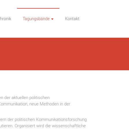
hronik
Tagungsbände
Kontakt
 der aktuellen politischen
 Kommunikation, neue Methoden in der
ern der politischen Kommunikationsforschung
tieren. Organisiert wird die wissenschaftliche