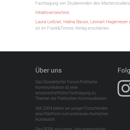
Fachtagung von Studierenden des Masterstudienga
Inhaltsverzeichnis
Laura Leißner, Halina Bause, Lennart Hagemeyer
ist im Frank&Timme Verlag erschienen.
Über uns
Folg
Das Düsseldorfer Forum Politische
Kommunikation ist eine
wissenschaftliche Fachtagung zu
Themen der Politischen Kommunikation.
Seit 2004 bieten wir jungen Forschenden
eine Plattform zum intensiven fachlichen
Austausch.
Das DFPK wird jedes Jahr eigenständig