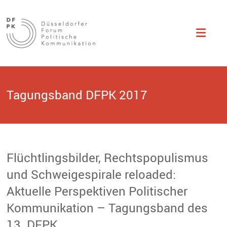
Düsseldorfer
Studentisch
organisierte
Fachtagung zu
Forum
Themen der
politischen
Politische
Kommunikation.
Kommunikation
Tagungsband DFPK 2017
Flüchtlingsbilder, Rechtspopulismus
und Schweigespirale reloaded:
Aktuelle Perspektiven Politischer
Kommunikation – Tagungsband des
13. DFPK