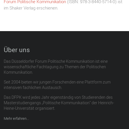
Forum Politische Kommunikation
(ISBN: 978-3-8440-5714-0) ist
im Shaker Verlag erschienen.
Über uns
Das Düsseldorfer Forum Politische Kommunikation ist eine
wissenschaftliche Fachtagung zu Themen der Politischen
Kommunikation.
Seit 2004 bieten wir jungen Forschenden eine Plattform zum
intensiven fachlichen Austausch.
Das DFPK wird jedes Jahr eigenständig von Studierenden des
Masterstudiengangs „Politische Kommunikation“ der Heinrich-
Heine-Universität organisiert.
Mehr erfahren...