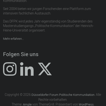
Kommunikation.
Seit 2004 bieten wir jungen Forschenden eine Plattform zum
intensiven fachlichen Austausch.
Das DFPK wird jedes Jahr eigenständig von Studierenden des
Masterstudiengangs „Politische Kommunikation“ der Heinrich-
Heine-Universität organisiert.
Mehr erfahren...
Folgen Sie uns
Copyright © 2026
. Alle
Düsseldorfer Forum Politische Kommunikation
Rechte vorbehalten.
Theme:
von ThemeGrill. Präsentiert von
.
Ample
WordPress