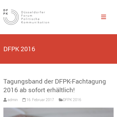
Düsseldorfer
Studentisch
organisierte
Fachtagung zu
Forum
Themen der
politischen
Politische
Kommunikation.
Kommunikation
DFPK 2016
Tagungsband der DFPK-Fachtagung
2016 ab sofort erhältlich!
admin
16. Februar 2017
DFPK 2016