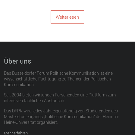
Weiterlesen
Über uns
Das Düsseldorfer Forum Politische Kommunikation ist eine
wissenschaftliche Fachtagung zu Themen der Politischen
Kommunikation.
Seit 2004 bieten wir jungen Forschenden eine Plattform zum
intensiven fachlichen Austausch.
Das DFPK wird jedes Jahr eigenständig von Studierenden des
Masterstudiengangs „Politische Kommunikation“ der Heinrich-
Heine-Universität organisiert.
Mehr erfahren...