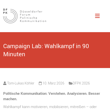
Düsseldorfer
Studentisch
organisierte
Fachtagung zu
Forum
Themen der
politischen
Politische
Kommunikation.
Kommunikation
Campaign Lab: Wahlkampf in 90
Minuten
Tom-Lukas Köhler
10. März 2026
DFPK 2026
Politische Kommunikation: Verstehen. Analysieren. Besser
machen.
Wahlkampf kann motivieren, mobilisieren, mitreißen – oder