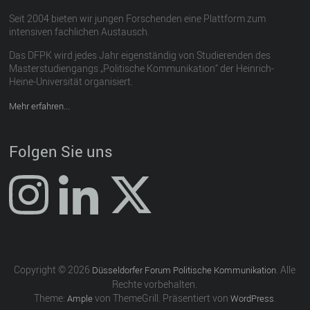
Seit 2004 bieten wir jungen Forschenden eine Plattform zum
intensiven fachlichen Austausch.
Das DFPK wird jedes Jahr eigenständig von Studierenden des
Masterstudiengangs „Politische Kommunikation“ der Heinrich-
Heine-Universität organisiert.
Mehr erfahren...
Folgen Sie uns
Copyright © 2026
. Alle
Düsseldorfer Forum Politische Kommunikation
Rechte vorbehalten.
Theme:
von ThemeGrill. Präsentiert von
.
Ample
WordPress