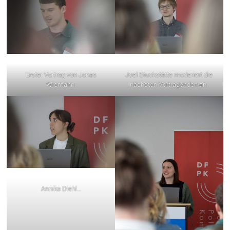
Erster Vortrag von Jonas
Joel Stuckstätte moderiert die
Wiemann.
nächsten Vortragenden an.
Annika Diehl…