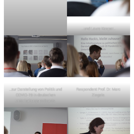
…und Laura Kaspar…
…zur Darstellung von Politik und
Respondent Prof. Dr. Marc
COVID-19 in deutschen
Ziegele.
Unterhaltungspodcasts.