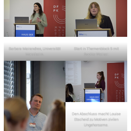
Barbara Mairandres, Universität
Start in Themenblock 5 mit
Mannheim.
Sophie Weiner.
Den Abschluss macht Louise
Etscheid zu Motiven zivilen
Ungehorsams.