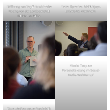
Eröffnung von Tag 2 durch Maike
Erster Sprecher: Malik Njoya,
Resing von der Landesanstalt
Universität Mannheim.
für Medien NRW.
Nicolai Toop zur
Personalisierung im Social-
Media-Wahlkampf.
Die erste Response-Runde hält: