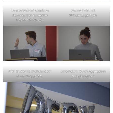
Laurine Wickord spricht zu
Pauline Zahn mit:
Auswirkungen politischer
#FrauenSagenNein.
Positionen der AfD.
Prof. Dr. Dennis Steffan ist der
Jana Peters: Durch Aggregation
dritte Respondent.
zu Deliberation?