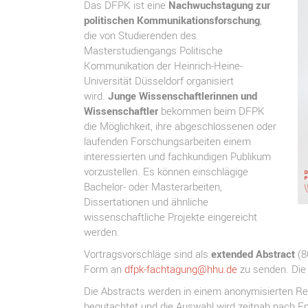
Das DFPK ist eine
Nachwuchstagung zur
politischen Kommunikationsforschung
,
die von Studierenden des
Masterstudiengangs Politische
Kommunikation der Heinrich-Heine-
Universität Düsseldorf organisiert
wird.
Junge Wissenschaftlerinnen und
Wissenschaftler
bekommen beim DFPK
die Möglichkeit, ihre abgeschlossenen oder
laufenden Forschungsarbeiten einem
interessierten und fachkundigen Publikum
vorzustellen. Es können einschlägige
Bachelor- oder Masterarbeiten,
Dissertationen und ähnliche
wissenschaftliche Projekte eingereicht
werden.
Vortragsvorschläge sind als
extended Abstract
(8
Form an
dfpk-fachtagung@hhu.de
zu senden. Die 
Die Abstracts werden in einem anonymisierten R
begutachtet und die Auswahl wird zeitnah nach En