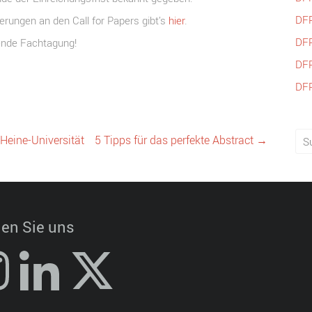
DF
rungen an den Call for Papers gibt’s
hier
.
DF
ende Fachtagung!
DF
DF
Heine-Universität
5 Tipps für das perfekte Abstract
→
en Sie uns