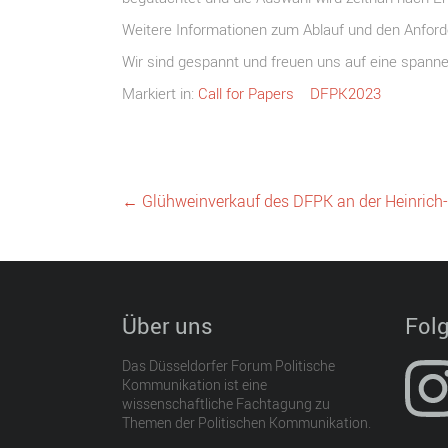
Weitere Informationen zum Ablauf und den Anforde
Wir sind gespannt und freuen uns auf eine spann
Markiert in:
Call for Papers
DFPK2023
←
Glühweinverkauf des DFPK an der Heinrich-
Über uns
Folg
Das Düsseldorfer Forum Politische
Kommunikation ist eine
wissenschaftliche Fachtagung zu
Themen der Politischen Kommunikation.