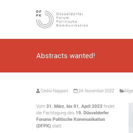
Düsseldorfer
Studentisch
organisierte
Fachtagung zu
Forum
Themen der
politischen
Politische
Kommunikation.
Kommunikation
Abstracts wanted!
Cedric Nappert
24. November 2022
Allg
Vom
31. März. bis 01. April 2023
findet
die Fachtagung des
19. Düsseldorfer
Forums Politische Kommunikation
(DFPK)
statt.