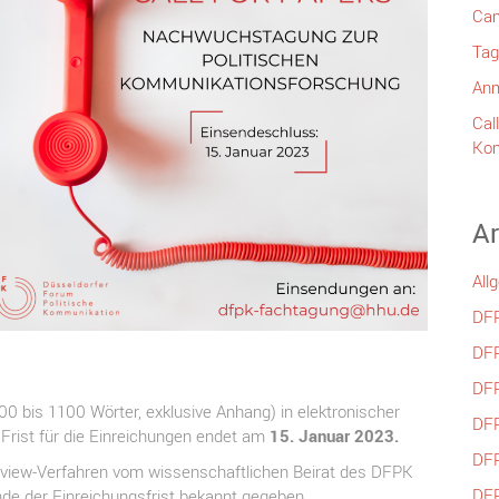
Cam
Tag
Anm
Cal
Kom
Ar
All
DF
DF
DF
00 bis 1100 Wörter, exklusive Anhang) in elektronischer
DF
Frist für die Einreichungen endet am
15. Januar 2023.
DF
eview-Verfahren vom wissenschaftlichen Beirat des DFPK
DF
de der Einreichungsfrist bekannt gegeben.