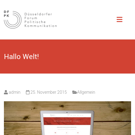
Düsseldorfer
Studentisch
organisierte
Fachtagung zu
Forum
Themen der
politischen
Politische
Kommunikation.
Kommunikation
Hallo Welt!
admin
25. November 2015
Allgemein