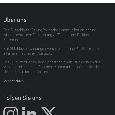
Über uns
Das Düsseldorfer Forum Politische Kommunikation ist eine
wissenschaftliche Fachtagung zu Themen der Politischen
Kommunikation.
Seit 2004 bieten wir jungen Forschenden eine Plattform zum
intensiven fachlichen Austausch.
Das DFPK wird jedes Jahr eigenständig von Studierenden des
Masterstudiengangs „Politische Kommunikation“ der Heinrich-
Heine-Universität organisiert.
Mehr erfahren...
Folgen Sie uns