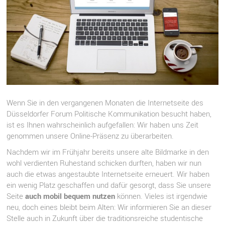
Wenn Sie in den vergangenen Monaten die Internetseite des
Düsseldorfer Forum Politische Kommunikation besucht haben,
ist es Ihnen wahrscheinlich aufgefallen: Wir haben uns Zeit
genommen unsere Online-Präsenz zu überarbeiten.
Nachdem wir im Frühjahr bereits unsere alte Bildmarke in den
wohl verdienten Ruhestand schicken durften, haben wir nun
auch die etwas angestaubte Internetseite erneuert. Wir haben
ein wenig Platz geschaffen und dafür gesorgt, dass Sie unsere
Seite
auch mobil bequem nutzen
können. Vieles ist irgendwie
neu, doch eines bleibt beim Alten: Wir informieren Sie an dieser
Stelle auch in Zukunft über die traditionsreiche studentische