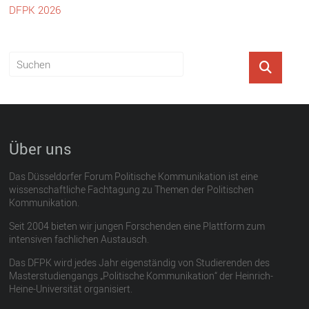
DFPK 2026
Über uns
Das Düsseldorfer Forum Politische Kommunikation ist eine
wissenschaftliche Fachtagung zu Themen der Politischen
Kommunikation.
Seit 2004 bieten wir jungen Forschenden eine Plattform zum
intensiven fachlichen Austausch.
Das DFPK wird jedes Jahr eigenständig von Studierenden des
Masterstudiengangs „Politische Kommunikation“ der Heinrich-
Heine-Universität organisiert.