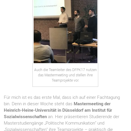
Auch die Teamleiter des DFPK17 nutzen
das Mastermeeting und stellen ihre
Teamprojekte vor.
Für mich ist es das erste Mal, dass ich auf einer Fachtagung
bin. Denn in dieser Woche steht das
Mastermeeting der
Heinrich-Heine-Universität in Düsseldorf am Institut für
Sozialwissenschaften
an. Hier präsentieren Studierende der
Masterstudiengänge „Politische Kommunikation“ und
„Sozialwissenschaften“ ihre Teamprojekte – praktisch die