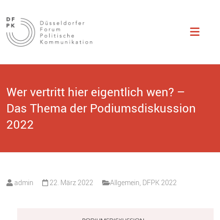
Düsseldorfer
Studentisch
organisierte
Fachtagung zu
Forum
Themen der
politischen
Politische
Kommunikation.
Kommunikation
Wer vertritt hier eigentlich wen? –
Das Thema der Podiumsdiskussion
2022
admin
22. März 2022
Allgemein
,
DFPK 2022