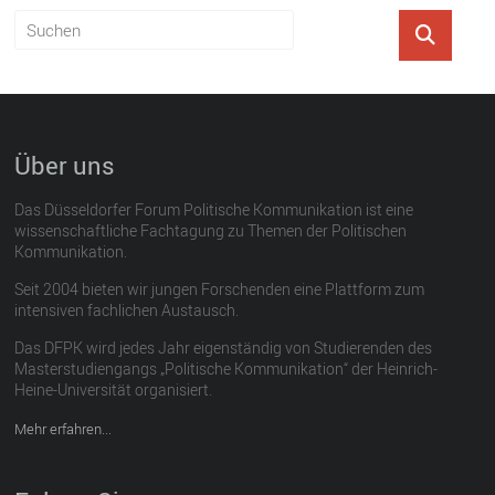
Über uns
Das Düsseldorfer Forum Politische Kommunikation ist eine
wissenschaftliche Fachtagung zu Themen der Politischen
Kommunikation.
Seit 2004 bieten wir jungen Forschenden eine Plattform zum
intensiven fachlichen Austausch.
Das DFPK wird jedes Jahr eigenständig von Studierenden des
Masterstudiengangs „Politische Kommunikation“ der Heinrich-
Heine-Universität organisiert.
Mehr erfahren...