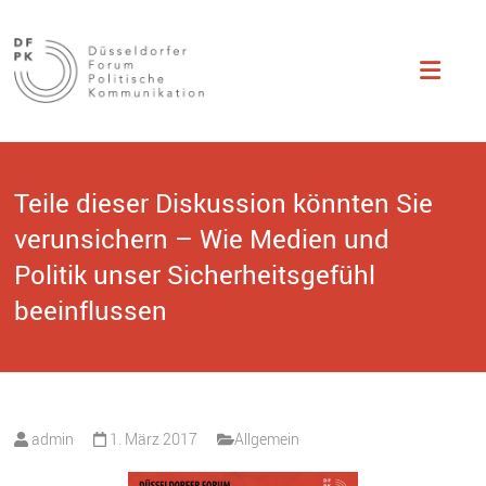
Düsseldorfer
Studentisch
organisierte
Fachtagung zu
Forum
Themen der
politischen
Politische
Kommunikation.
Kommunikation
Teile dieser Diskussion könnten Sie
verunsichern – Wie Medien und
Politik unser Sicherheitsgefühl
beeinflussen
admin
1. März 2017
Allgemein